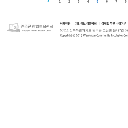
1
2
3
4
5
6
7
8
55311 전북특별자치도 완주군 고산면 읍내7길 52-5 / Tel